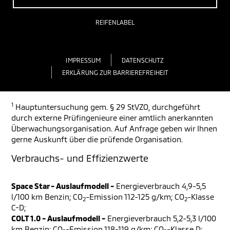
REIFENLABEL
IMPRESSUM
DATENSCHUTZ
ERKLÄRUNG ZUR BARRIEREFREIHEIT
1
Hauptuntersuchung gem. § 29 StVZO, durchgeführt
durch externe Prüfingenieure einer amtlich anerkannten
Überwachungsorganisation. Auf Anfrage geben wir Ihnen
gerne Auskunft über die prüfende Organisation.
Verbrauchs- und Effizienzwerte
Space Star - Auslaufmodell -
Energieverbrauch 4,9-5,5
l/100 km Benzin; CO
-Emission 112-125 g/km; CO
-Klasse
2
2
C-D;
COLT 1.0 - Auslaufmodell -
Energieverbrauch 5,2-5,3 l/100
km Benzin; CO
-Emission 118-119 g/km; CO
-Klasse D;