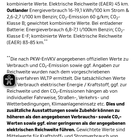
kombinierte Werte. Elektrische Reichweite (EAER) 45 km.
Outlander
Energieverbrauch 16-19,1 kWh/100 km Strom &
2,6-2,7 l/100 km Benzin; CO
-Emission 60 g/km; CO
-
2
2
Klasse B; gewichtet kombinierte Werte. Bei entladener
Batterie: Energieverbrauch 6,8-7,1 l/100km Benzin; CO
-
2
Klasse E-F; kombinierte Werte. Elektrische Reichweite
**
(EAER) 83-85 km.
**
Die nach PKW-EnVKV angegebenen offiziellen Werte zu
Verbrauch und CO₂-Emission sowie ggf. Angaben zur
Reichweite wurden nach dem vorgeschriebenen
Messverfahren WLTP ermittelt. Die tatsächlichen Werte
zum Verbrauch elektrischer Energie / Kraftstoff, ggf. zur
Reichweite und den CO₂-Emissionen hängen ab von
individueller Fahrweise, Straßen-, Verkehrs- und
Wetterbedingungen, Klimaanlageneinsatz etc.
Dies und
zusätzliche Ausstattungen sowie Zubehör können zu
höheren als den angegebenen Verbrauchs- sowie CO₂-
Werten sowie ggf. einer geringeren als der angegebenen
elektrischen Reichweite führen.
Gewichtete Werte sind
Mittelwerte für Kraftstoff- und Stromverbrauch von