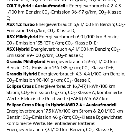
2
2
COLT Hybrid - Auslaufmodell -
Energieverbrauch 4,2-4,3
l/100 km Benzin; CO
-Emission 96-97 g/km; CO
-Klasse
2
2
C;
ASX 1.2 Turbo
Energieverbrauch 5,9 l/100 km Benzin; CO
-
2
Emission 133 g/km; CO
-Klasse D;
2
ASX Mildhybrid
Energieverbrauch 6,0 l/100 km Benzin;
CO
-Emission 135-137 g/km; CO
-Klasse D-E;
2
2
ASX Hybrid
Energieverbrauch 4,4 l/100 km Benzin; CO
-
2
Emission 99-100 g/km; CO
-Klasse C;
2
Grandis Mildhybrid
Energieverbrauch 5,9-6,1 l/100 km
Benzin; CO
-Emission 134-138 g/km; CO
-Klasse D-E;
2
2
Grandis Hybrid
Energieverbrauch 4,3-4,4 l/100 km Benzin;
CO
-Emission 98-101 g/km; CO
-Klasse C;
2
2
Eclipse Cross
Energieverbrauch 16,7-17,1 kWh/100 km
Strom; CO
-Emission 0 g/km; CO
-Klasse A; kombinierte
2
2
Werte. Elektrische Reichweite (EAER) 615-627 km.
Eclipse Cross Plug-in Hybrid 4WD 2.4 - Auslaufmodell
-
Energieverbrauch 17,5 kWh/100 km Strom & 2,0 l/100 km
Benzin; CO
-Emission 46 g/km; CO
-Klasse B; gewichtet
2
2
kombinierte Werte. Bei entladener Batterie:
Energieverbrauch 7,3 l/100 km Benzin; CO
-Klasse F;
2